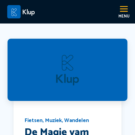
Fietsen
,
Muziek
,
Wandelen
De Magie vam