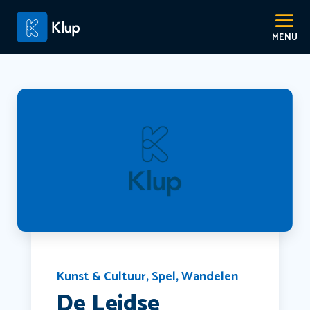
Kunst & Cultuur
,
Spel
,
Wandelen
De Leidse