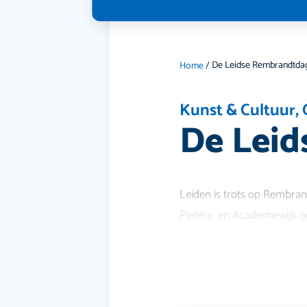
De Leidse Rembrandtda
Home
/
Kunst & Cultuur
,
De Lei
Leiden is trots op Rembran
Pieters- en Academiewijk g