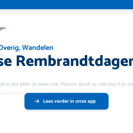
gen
Overig
,
Wandelen
dse Rembrandtdage
dt en dat willen zij weten ook. Daarom wordt op zaterdag 11 en zo
etransformeerd in zo authentiek mogelijke zeventiend
Lees verder in onze app