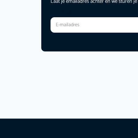
Laat je emailadres achter en we sturen je
E-mailadres
*