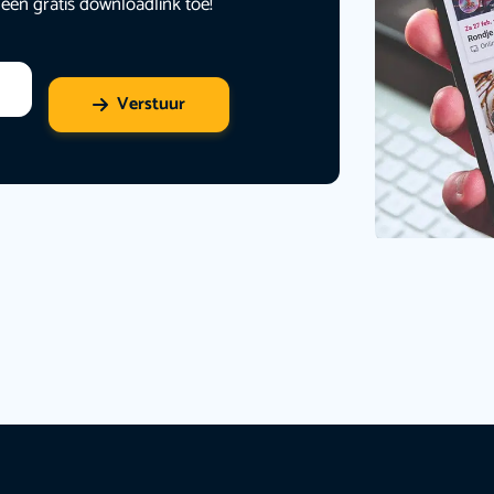
 een gratis downloadlink toe!
Verstuur