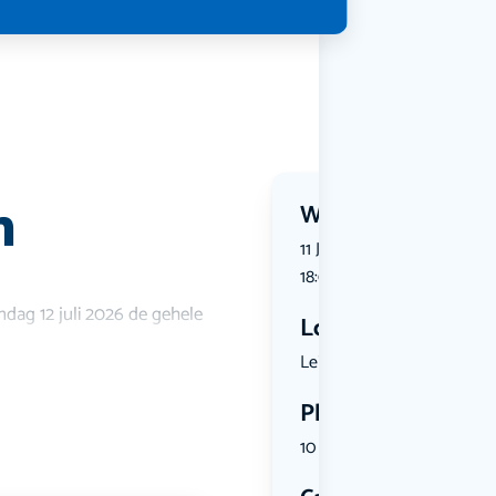
n
Wanneer?
11 July 2026 | 11:00 tot 11 Ju
18:00
ndag 12 juli 2026 de gehele
Locatie
Leiden, Ne...
Plekken
10 plekken beschikbaar