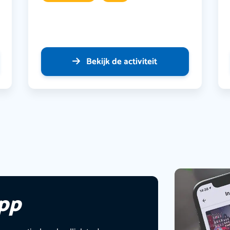
Bekijk de activiteit
app