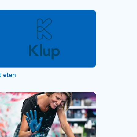
t eten