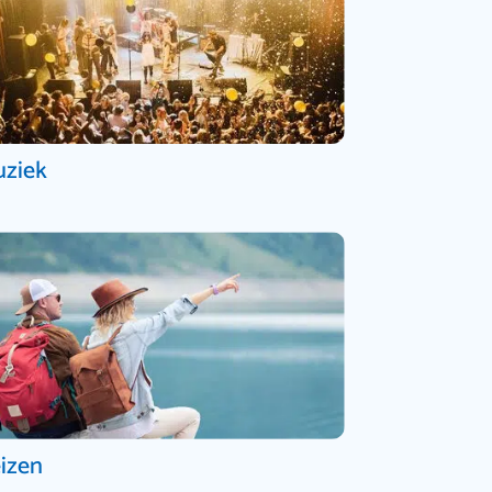
ziek
izen