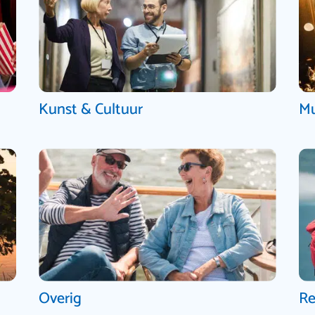
Kunst & Cultuur
Mu
Overig
Re