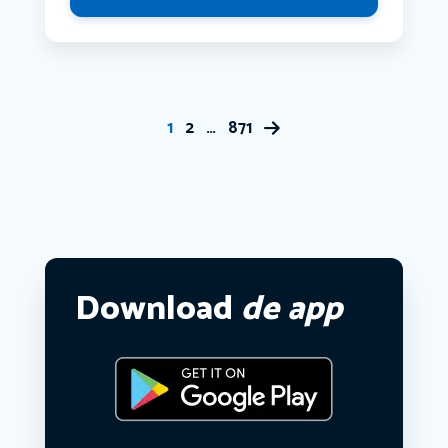
1
2
…
871
Download
de app