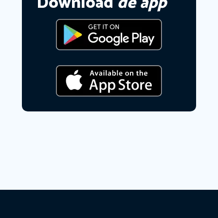
Download
de app