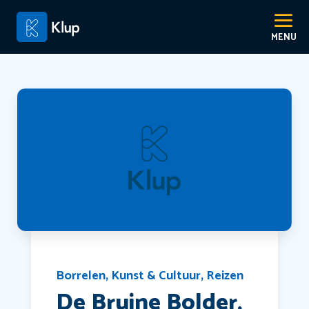
Borrelen
,
Kunst & Cultuur
,
Reizen
De Bruine Bolder,