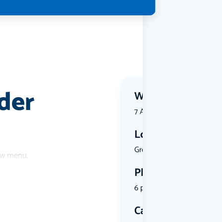
lder
Wanneer?
7 August 2026 | 17:30
Locatie
Groenhof, ...
uw menu.
Plekken
6 plekken beschikbaar
Categorie