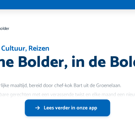
Bolder
 Cultuur
,
Reizen
ne Bolder, in de Bo
ijke maaltijd, bereid door chef-kok Bart uit de Groenelaan.
nbare gerechten met een verassende twist en elke maand een nie
Lees verder in onze app