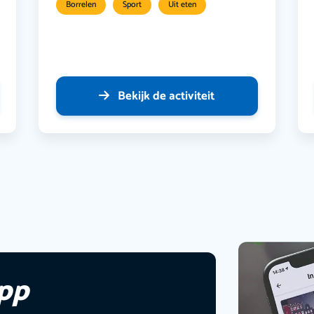
Borrelen
Sport
Uit eten
Bekijk de activiteit
app