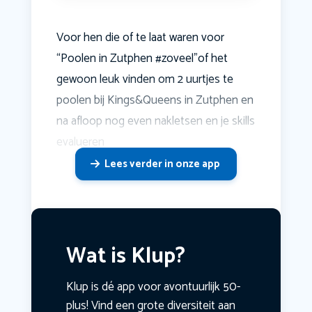
Voor hen die of te laat waren voor
“Poolen in Zutphen #zoveel”of het
gewoon leuk vinden om 2 uurtjes te
poolen bij Kings&Queens in Zutphen en
na afloop nog even nakletsen en je skills
evalueren
Lees verder in onze app
Wat is Klup?
Klup is dé app voor avontuurlijk 50-
plus! Vind een grote diversiteit aan