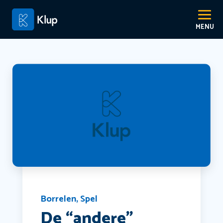
Borrelen
,
Spel
De “andere”