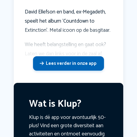
David Ellefson en band, ex-Megadeth,
speelt het album ‘Countdown to
Extinction’. Metal icoon op de basgitaar.
Wie heeft belangstelling en gaat ook?
Laten we dan links voor in de zaal af
Lees verder in onze app
Wat is Klup?
Klup is dé app voor avontuurlijk 50-
plus! Vind een grote diversiteit aan
activiteiten en ontmoet eenvoudig