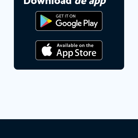
Download
de app