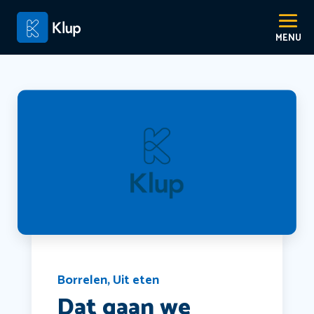
Borrelen
,
Uit eten
Dat gaan we