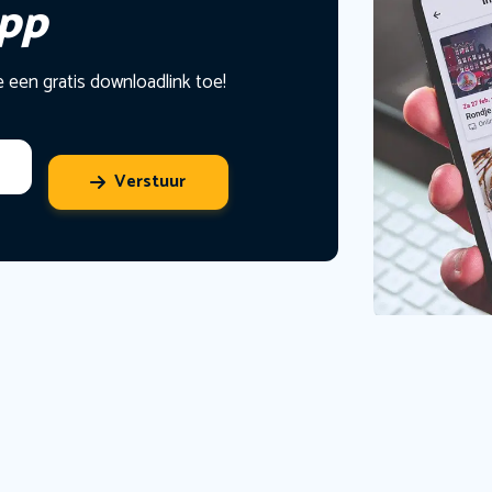
app
e een gratis downloadlink toe!
Verstuur