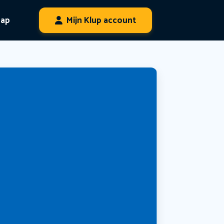
hap
Mijn Klup account