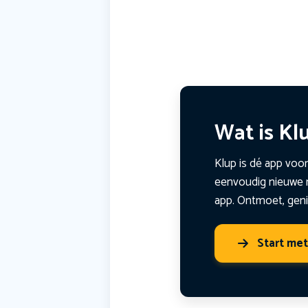
Wat is Kl
Klup is dé app voor
eenvoudig nieuwe m
app. Ontmoet, geni
Start me