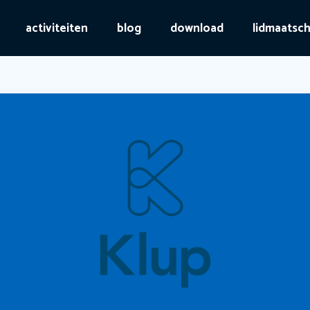
activiteiten
blog
download
lidmaatsc