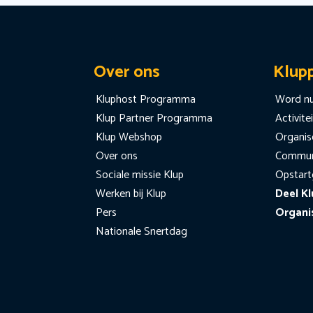
Over ons
Klup
Kluphost Programma
Word nu
Klup Partner Programma
Activite
Klup Webshop
Organise
Over ons
Communi
Sociale missie Klup
Opstart
Werken bij Klup
Deel Kl
Pers
Organi
Nationale Snertdag