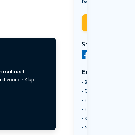
Dansen
Deelneme
Share
Een aantal catego
n en ontmoet
uit voor de Klup
Borrelen
Dansen
Fietsen
Film
Kunst & Cultuur
Muziek