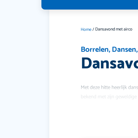
Dansavond met airco
Home
/
Borrelen
,
Dansen
Dansavo
Met deze hitte heerlijk da
bekend met zijn geweldige h