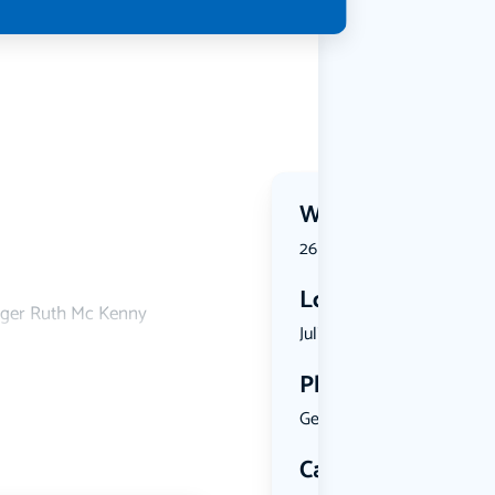
Wanneer?
26 June 2026 | 20:30
Locatie
zanger Ruth Mc Kenny
Julianalaa...
Plekken
Geen limiet
Categorie