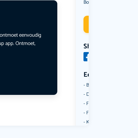
Borrelen
Dansen
Muziek
,
,
Deelneme
en ontmoet eenvoudig
lup app. Ontmoet,
Share
Een aantal catego
Borrelen
Dansen
Fietsen
Film
Kunst & Cultuur
Muziek