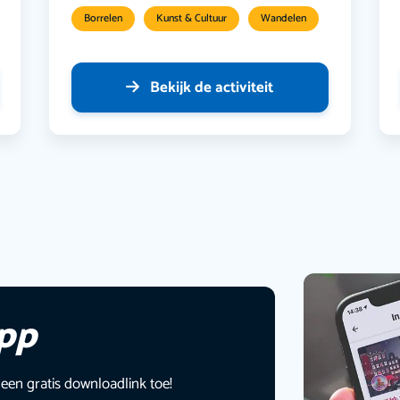
Borrelen
Kunst & Cultuur
Wandelen
Bekijk de activiteit
app
 een gratis downloadlink toe!