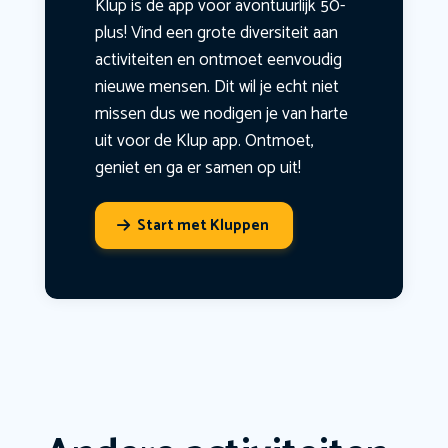
Klup is dé app voor avontuurlijk 50-
plus! Vind een grote diversiteit aan
activiteiten en ontmoet eenvoudig
nieuwe mensen. Dit wil je echt niet
missen dus we nodigen je van harte
uit voor de Klup app. Ontmoet,
geniet en ga er samen op uit!
Start met Kluppen