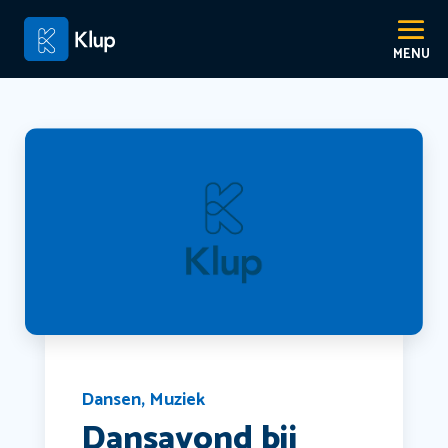
Dansen
,
Muziek
Dansavond bij