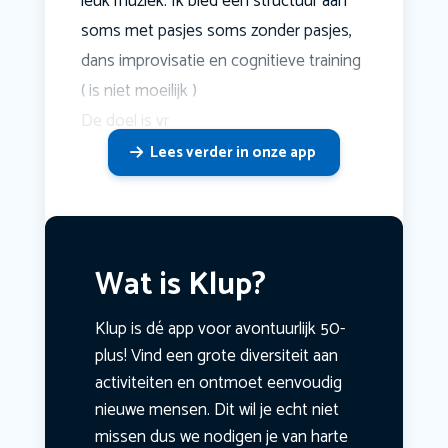
leuk muziek. Ik bied een structuur aan
soms met pasjes soms zonder pasjes,
dans improvisatie en cognitieve training
( is niet moeilijk )
De doel is vr
Lees verder in onze app
Wat is Klup?
Klup is dé app voor avontuurlijk 50-
plus! Vind een grote diversiteit aan
activiteiten en ontmoet eenvoudig
nieuwe mensen. Dit wil je echt niet
missen dus we nodigen je van harte