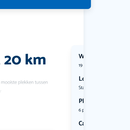
 20 km
Wanneer?
19 September 2026 | 09:30
Locatie
 mooiste plekken tussen
Stationspl...
r
Plekken
6 plekken beschikbaar
Categorie