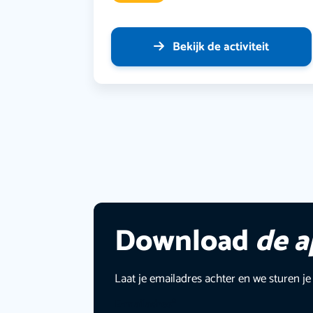
Bekijk de activiteit
Download
de 
Laat je emailadres achter en we sturen je
E-mailadres
*