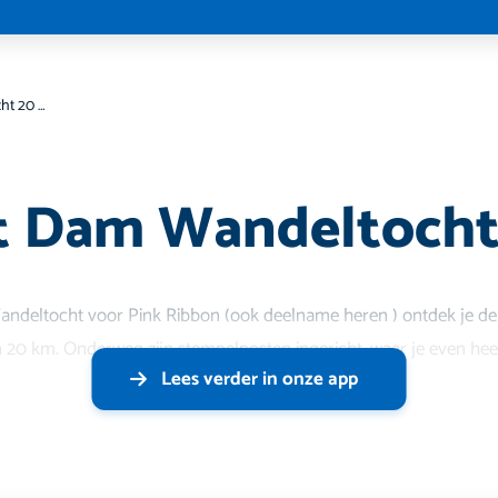
Dam tot Dam Wandeltocht 20 km
t Dam Wandeltocht
ndeltocht voor Pink Ribbon (ook deelname heren ) ontdek je de
0 km. Onderweg zijn stempelposten ingericht, waar je even hee
Lees verder in onze app