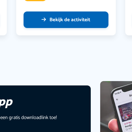
Bekijk de activiteit
app
 een gratis downloadlink toe!