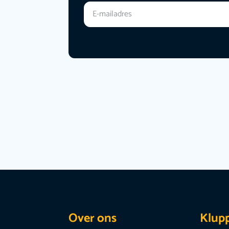
Over ons
Klup