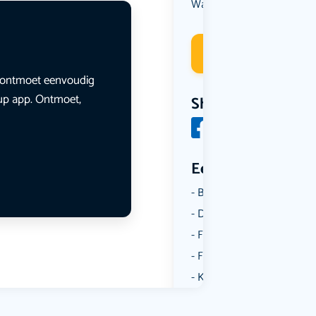
Wandelen
Deelneme
en ontmoet eenvoudig
lup app. Ontmoet,
Share
Een aantal catego
Borrelen
Dansen
Fietsen
Film
Kunst & Cultuur
Muziek