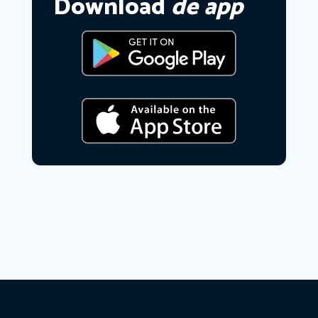
Download
de app