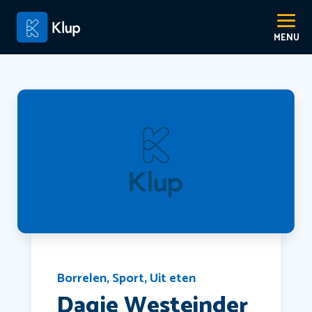
Borrelen
,
Sport
,
Uit eten
Dagje Westeinder