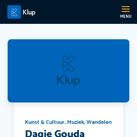
Kunst & Cultuur
,
Muziek
,
Wandelen
Dagje Gouda