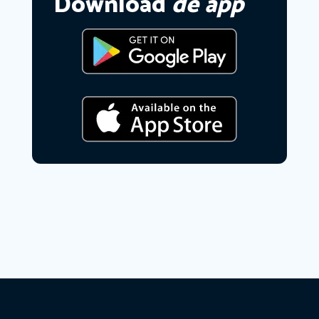
Download
de app