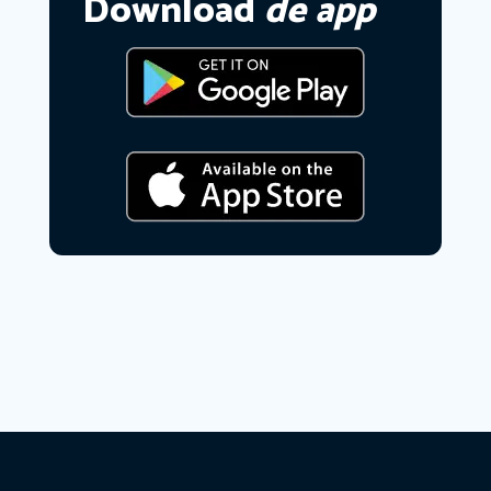
Download
de app