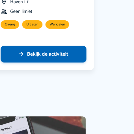
Haven 1 11...
Geen limiet
Overig
Uit eten
Wandelen
Bekijk de activiteit