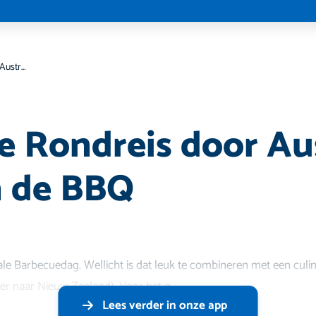
Culinaire Rondreis door Australië / Dag van de BBQ
re Rondreis door Aus
n de BBQ
nale Barbecuedag. Wellicht is dat leuk te combineren met een culina
er naar Nieuw-Zeeland). Voor het g
Lees verder in onze app