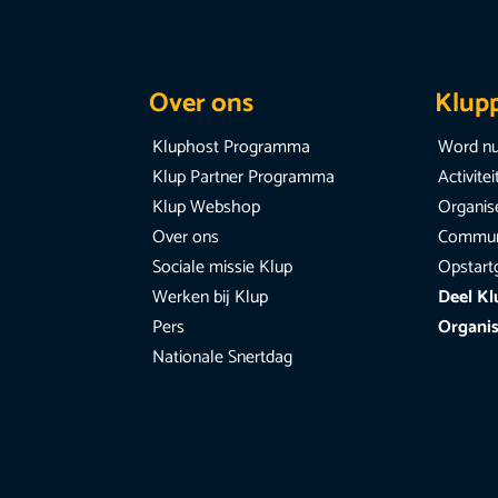
Over ons
Klup
Kluphost Programma
Word nu
Klup Partner Programma
Activite
Klup Webshop
Organise
Over ons
Communi
Sociale missie Klup
Opstart
Werken bij Klup
Deel Kl
Pers
Organis
Nationale Snertdag