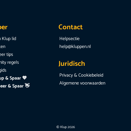
per
Contact
 Klup lid
Helpsectie
iten
help@kluppen.nl
er tips
Juridisch
ty regels
gids
Privacy & Cookiebeleid
up & Spaar 💙
Algemene voorwaarden
eer & Spaar 👋
© Klup 2026