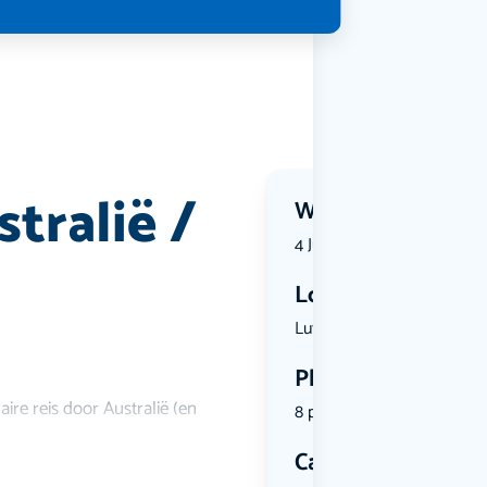
tralië /
Wanneer?
4 July 2026 | 18:00
Locatie
Luttenberg...
Plekken
ire reis door Australië (en
8 plekken beschikbaar
Categorie