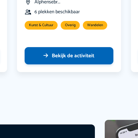
Alphensebr...
6 plekken beschikbaar
Kunst & Cultuur
Overig
Wandelen
Bekijk de activiteit