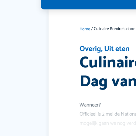
Home
/
Overig
,
Uit eten
Culinai
Dag va
Wanneer?
Officieel is 2 mei de Natio
mogelijk gaan we nog verd