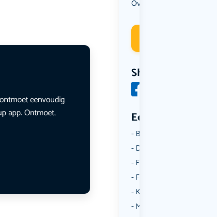
Overig
Uit eten
,
Deelneme
Share
en ontmoet eenvoudig
lup app. Ontmoet,
Een aantal catego
Borrelen
Dansen
Fietsen
Film
Kunst & Cultuur
Muziek