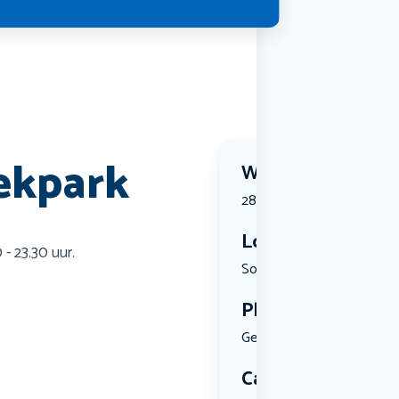
ekpark
Wanneer?
28 June 2026 | 14:00
Locatie
 - 23.30 uur.
Sonsbeek, ...
Plekken
Geen limiet
Categorie