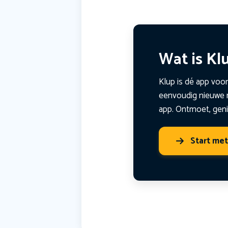
Wat is Kl
Klup is dé app voor
eenvoudig nieuwe m
app. Ontmoet, geni
Start me