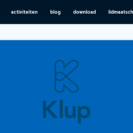
activiteiten
blog
download
lidmaatsc