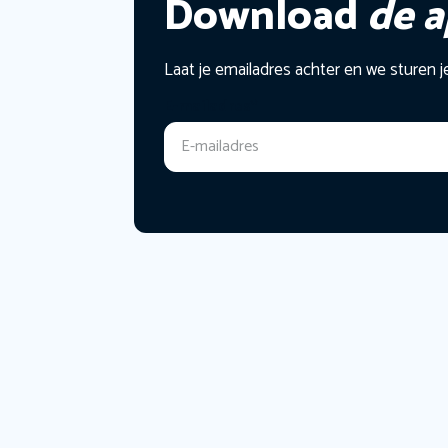
Download
de 
Laat je emailadres achter en we sturen j
E-mailadres
*