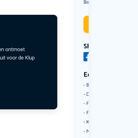
Borrelen
Muziek
Uit eten
,
,
Deelneme
Share
n en ontmoet
uit voor de Klup
Een aantal catego
Borrelen
Dansen
Fietsen
Film
Kunst & Cultuur
Muziek