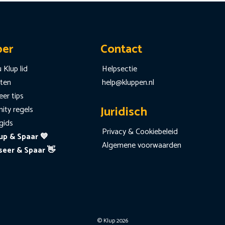
per
Contact
 Klup lid
Helpsectie
iten
help@kluppen.nl
er tips
Juridisch
ty regels
gids
Privacy & Cookiebeleid
up & Spaar 💙
Algemene voorwaarden
seer & Spaar 👋
© Klup 2026