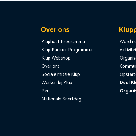
Over ons
Klup
Kluphost Programma
Word nu
Klup Partner Programma
Activite
Klup Webshop
Organise
Over ons
Communi
Sociale missie Klup
Opstart
Werken bij Klup
Deel Kl
Pers
Organi
Nationale Snertdag