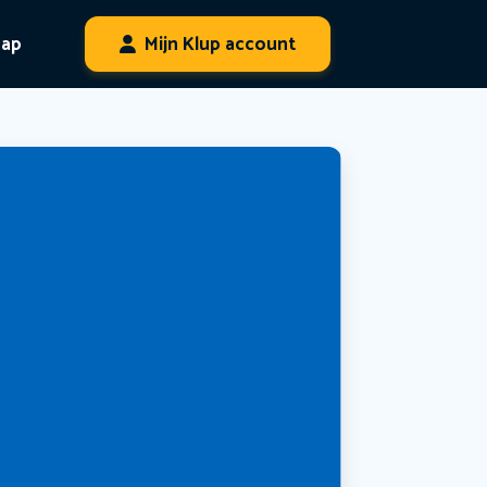
hap
Mijn Klup account