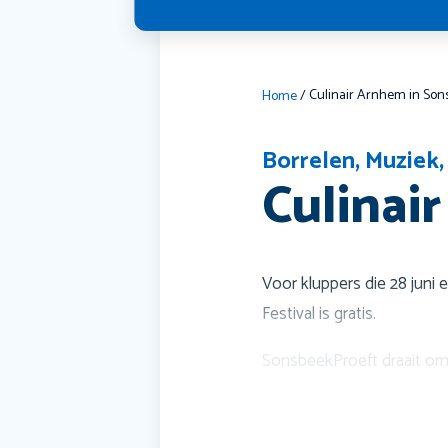
Home
/
Borrelen
,
Muziek
Culinai
Voor kluppers die 28 juni 
Festival is gratis.
SonsbeekProeft draait om