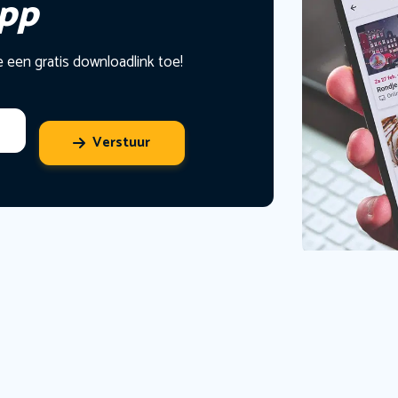
app
e een gratis downloadlink toe!
Verstuur