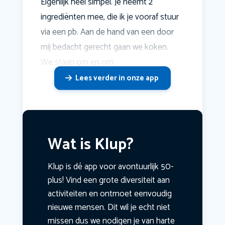
Eigenlijk heel simpel. Je neemt 2
ingrediënten mee, die ik je vooraf stuur
via een pb. Aan de hand van een door
mij bedacht gerecht gaan we koken.
We staan om en om
Lees verder in onze app
Wat is Klup?
Klup is dé app voor avontuurlijk 50-
plus! Vind een grote diversiteit aan
activiteiten en ontmoet eenvoudig
nieuwe mensen. Dit wil je echt niet
missen dus we nodigen je van harte