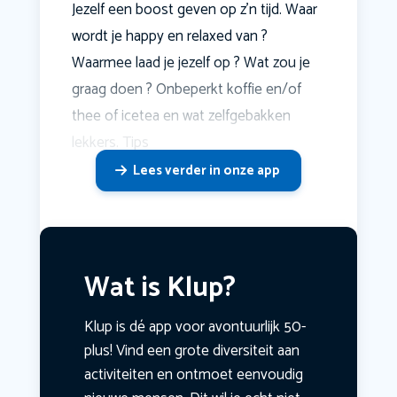
Jezelf een boost geven op z'n tijd. Waar
wordt je happy en relaxed van ?
Waarmee laad je jezelf op ? Wat zou je
graag doen ? Onbeperkt koffie en/of
thee of icetea en wat zelfgebakken
lekkers. Tips
Lees verder in onze app
Wat is Klup?
Klup is dé app voor avontuurlijk 50-
plus! Vind een grote diversiteit aan
activiteiten en ontmoet eenvoudig