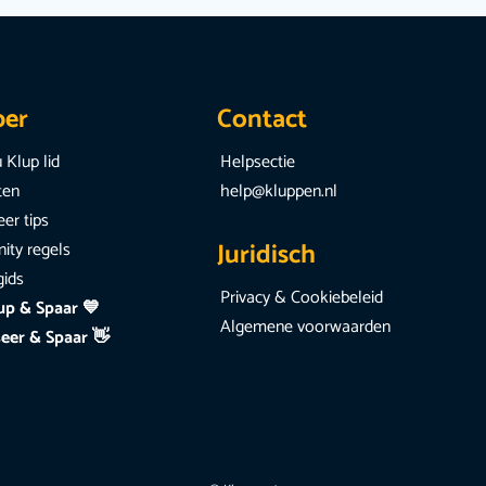
per
Contact
 Klup lid
Helpsectie
iten
help@kluppen.nl
er tips
Juridisch
ty regels
gids
Privacy & Cookiebeleid
up & Spaar 💙
Algemene voorwaarden
eer & Spaar 👋