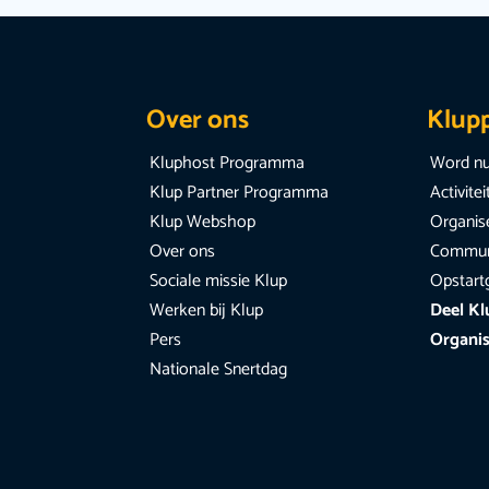
Over ons
Klup
Kluphost Programma
Word nu
Klup Partner Programma
Activite
Klup Webshop
Organise
Over ons
Communi
Sociale missie Klup
Opstart
Werken bij Klup
Deel Kl
Pers
Organis
Nationale Snertdag