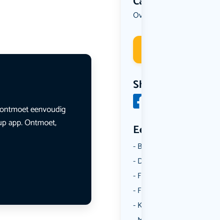
Categorie
Overig
Deelneme
Share
en ontmoet eenvoudig
lup app. Ontmoet,
Een aantal catego
Borrelen
Dansen
Fietsen
Film
Kunst & Cultuur