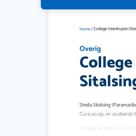
Home
/
Overig
College
Sitalsin
Sheila Sitalsing (Paramarib
Curacao op, en studeerde 
Tot aan de zomer van 202