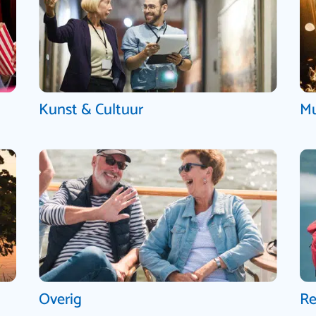
Kunst & Cultuur
Mu
Overig
Re