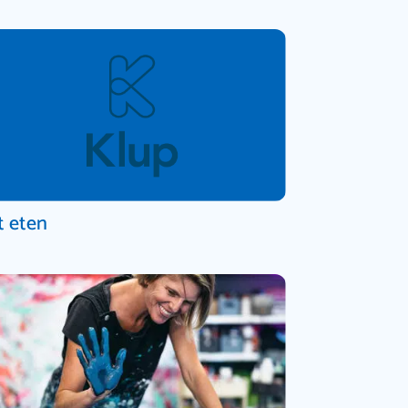
t eten