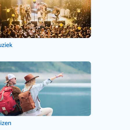
ziek
izen