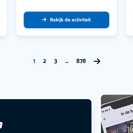
Bekijk de activiteit
1
2
3
…
878
n