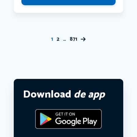
1
2
…
871
Download
de app