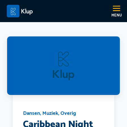
Dansen
,
Muziek
,
Overig
Caribbean Night