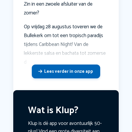
Zin in een zwoele afsluiter van de
zomer?
Op vrijdag 28 augustus toveren we de
Bullekerk om tot een tropisch paradijs
tijdens Caribbean Night! Van de
lekkerste salsa en bachata tot zomerse
d
Lees verder in onze app
Wat is Klup?
Klup is dé app voor avontuurlijk 50-
plus! Vind een grote diversiteit aan