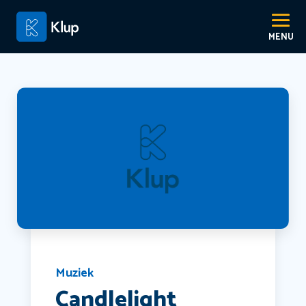
Muziek
Candlelight