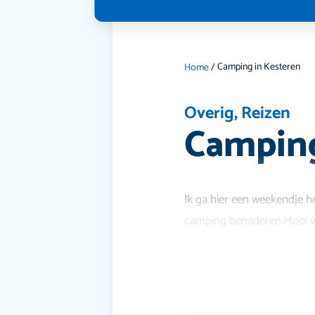
Camping in Kesteren
Home
/
Overig
,
Reizen
Camping
Ik ga hier een weekendje he
camping benaderen.Mooi wan