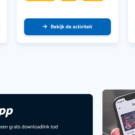
Bekijk de activiteit
app
 een gratis downloadlink toe!