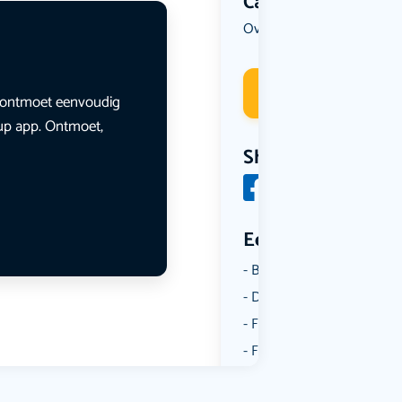
Categorie
Overig
Reizen
,
Deelneme
en ontmoet eenvoudig
lup app. Ontmoet,
Share
Een aantal catego
Borrelen
Dansen
Fietsen
Film
Kunst & Cultuur