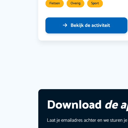
Fietsen
Overig
Sport
Bekijk de activiteit
Download
de 
Laat je emailadres achter en we sturen je