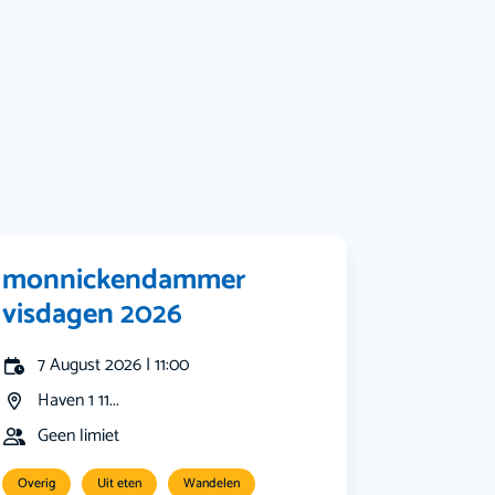
Muziek
Bekijk alle categorieën
monnickendammer
visdagen 2026
7 August 2026 | 11:00
Haven 1 11...
Geen limiet
Overig
Uit eten
Wandelen