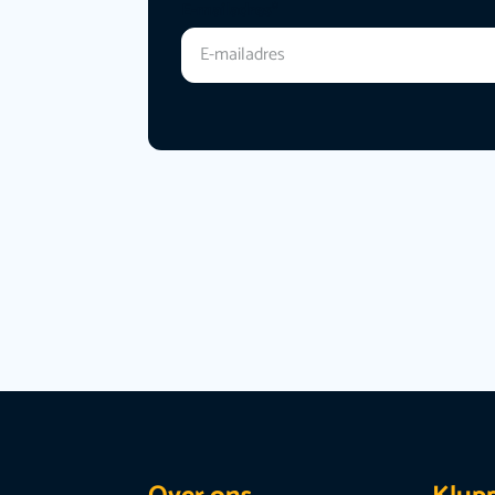
E-mailadres
*