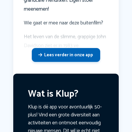
grandcafe Hendrixen. Eigen stoel
meenemen!
Wie gaat er mee naar deze buitenfilm?
Het leven van de slimme, grappige John
Davidson ziet er in 1983 ve
Lees verder in onze app
Wat is Klup?
Klup is dé app voor avontuurlijk 50-
plus! Vind een grote diversiteit aan
activiteiten en ontmoet eenvoudig
nieuwe mensen. Dit wil je echt niet