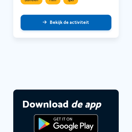
Borrelen
Film
Spel
Bekijk de activiteit
Download
de app