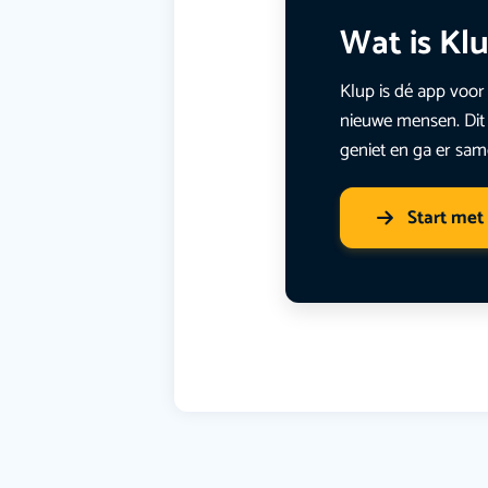
Wat is Kl
Klup is dé app voor 
nieuwe mensen. Dit 
geniet en ga er sam
Start met