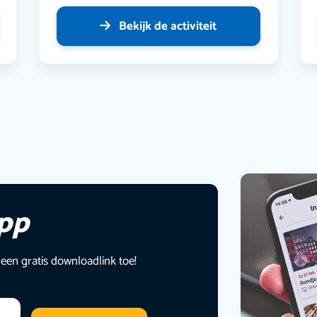
Bekijk de activiteit
app
 een gratis downloadlink toe!