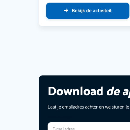
Bekijk de activiteit
Download
de 
Laat je emailadres achter en we sturen je
E-mailadres
*