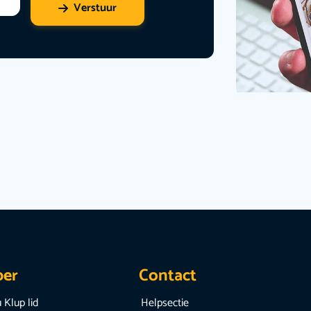
Verstuur
per
Contact
 Klup lid
Helpsectie