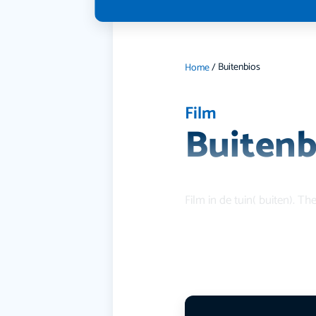
Buitenbios
Home
/
Film
Buitenb
Film in de tuin( buiten). T