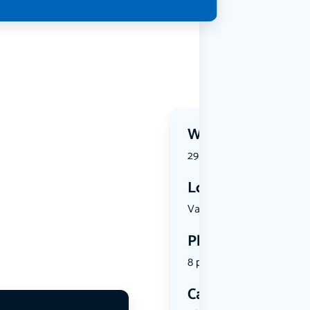
Wanneer?
29 August 2026 | 20:30
Locatie
Van Borsse...
Plekken
8 plekken beschikbaar
Categorie