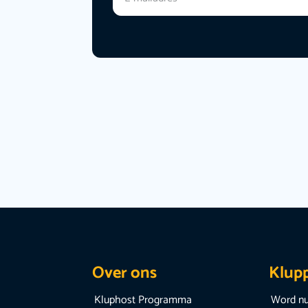
Over ons
Klup
Kluphost Programma
Word nu