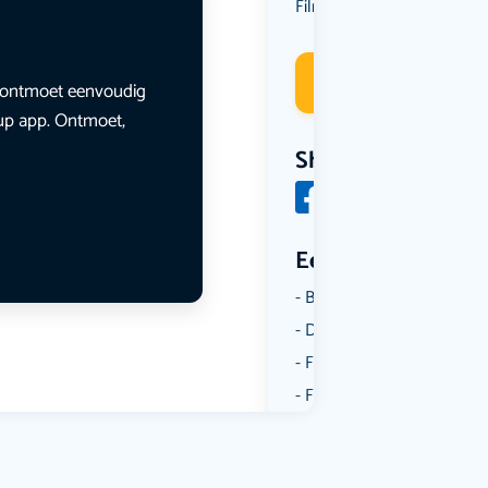
Film
Deelneme
en ontmoet eenvoudig
lup app. Ontmoet,
Share
Een aantal catego
Borrelen
Dansen
Fietsen
Film
Kunst & Cultuur
Muziek