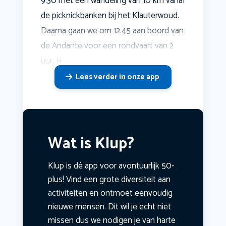
9.30 met een wandeling van 10 km vanaf
de picknickbanken bij het Klauterwoud.
Daarna gaan we om 12.45 aan boord van
de Andante voor een rondvaart van 2
uur. H
Lees verder in onze app
Wat is Klup?
Klup is dé app voor avontuurlijk 50-
plus! Vind een grote diversiteit aan
activiteiten en ontmoet eenvoudig
nieuwe mensen. Dit wil je echt niet
missen dus we nodigen je van harte