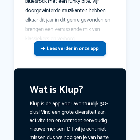
bluesrock met een funky bite. Vijf
doorgewinterde muzikanten hebben
elkaar dit jaar in dit genre gevonden en
brengen een verrassende mix van
klassiekers en verborg
Lees verder in onze app
Wat is Klup?
Klup is dé app voor avontuurlijk 50-
plus! Vind een grote diversiteit aan
activiteiten en ontmoet eenvoudig
nieuwe mensen. Dit wil je echt niet
missen dus we nodigen je van harte