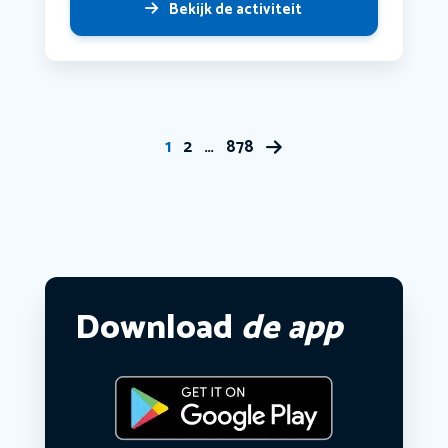
Bekijk de activiteit
1
2
…
878
Download
de app