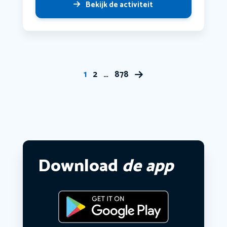
Bekijk de activiteit
1
2
…
878
Download
de app