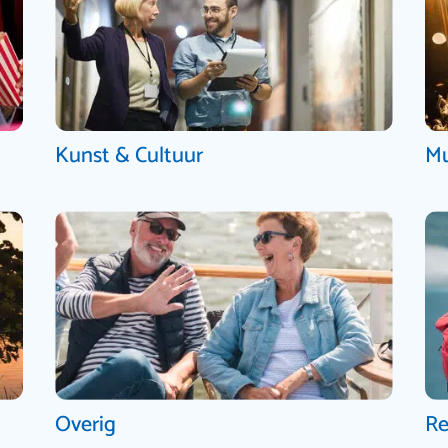
Kunst & Cultuur
Mu
Overig
Re