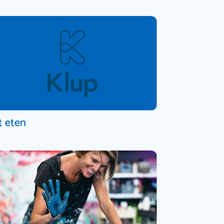
t eten