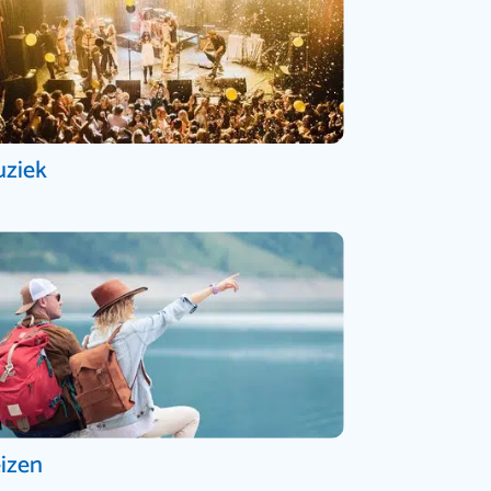
ziek
izen