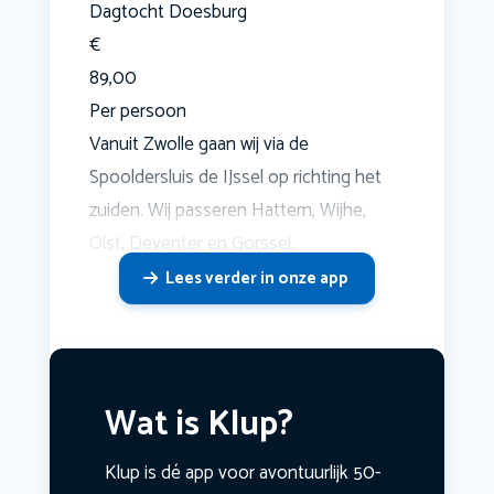
Dagtocht Doesburg
€
89,00
Per persoon
Vanuit Zwolle gaan wij via de
Spooldersluis de IJssel op richting het
zuiden. Wij passeren Hattem, Wijhe,
Olst, Deventer en Gorssel.
Lees verder in onze app
Wat is Klup?
Klup is dé app voor avontuurlijk 50-