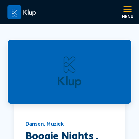
Dansen
,
Muziek
Boogie Nights ,