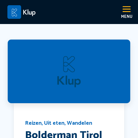
Reizen
,
Uit eten
,
Wandelen
Bolderman Tirol