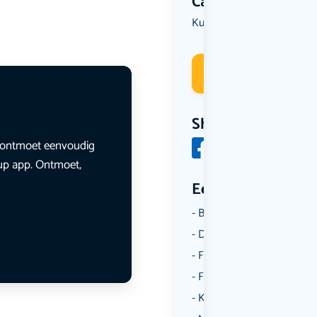
Categorie
Kunst & Cultuur
Overig
,
Deelneme
Share
en ontmoet eenvoudig
lup app. Ontmoet,
Een aantal catego
Borrelen
Dansen
Fietsen
Film
Kunst & Cultuur