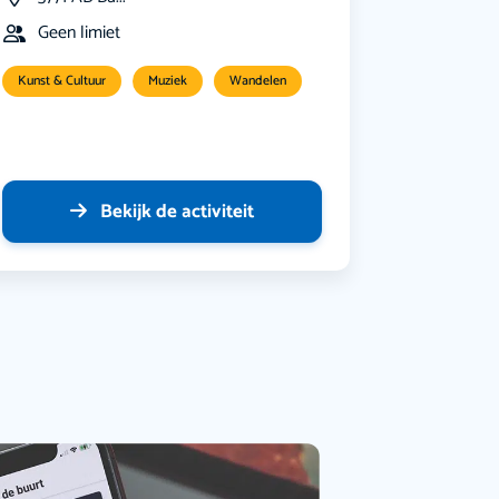
Geen limiet
Kunst & Cultuur
Muziek
Wandelen
Bekijk de activiteit