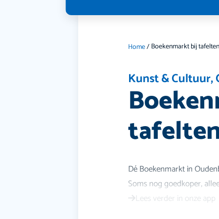
Home
/
Kunst & Cultuur
,
Boekenm
tafelte
Dé Boekenmarkt in Oudenbo
Soms nog goedkoper, alleen
Lees verder in onze app