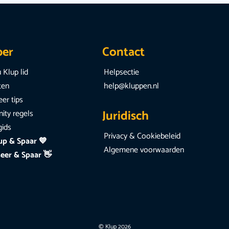
per
Contact
 Klup lid
Helpsectie
iten
help@kluppen.nl
er tips
Juridisch
ty regels
gids
Privacy & Cookiebeleid
up & Spaar 💙
Algemene voorwaarden
eer & Spaar 👋
© Klup 2026