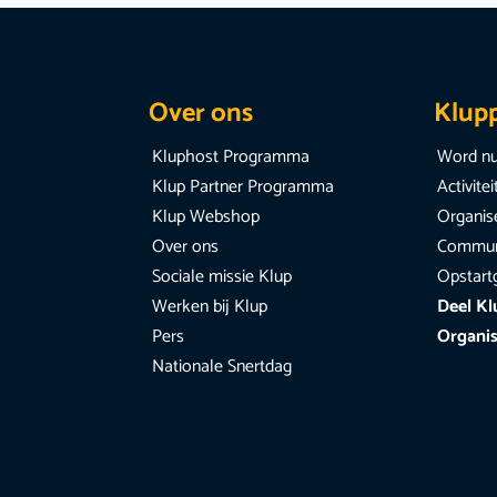
Over ons
Klup
Kluphost Programma
Word nu
Klup Partner Programma
Activite
Klup Webshop
Organise
Over ons
Communi
Sociale missie Klup
Opstart
Werken bij Klup
Deel Kl
Pers
Organis
Nationale Snertdag