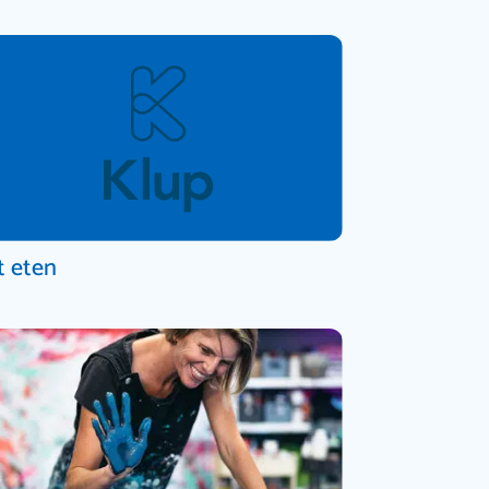
t eten