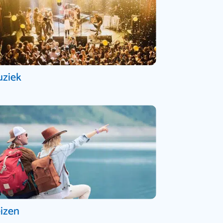
ziek
izen