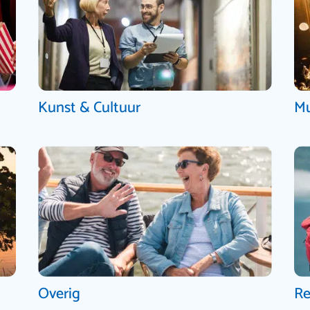
Kunst & Cultuur
Mu
Overig
Re