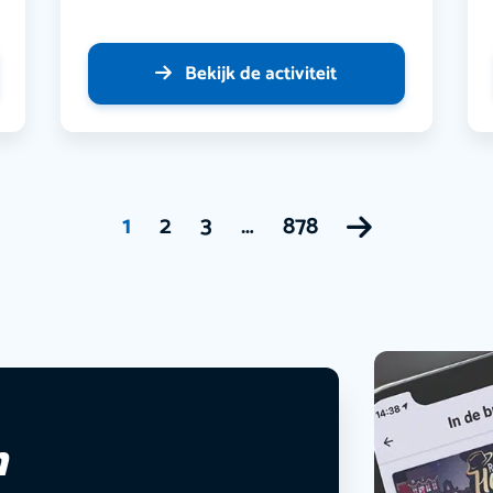
Bekijk de activiteit
1
2
3
…
878
n