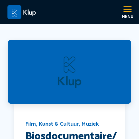
Film
,
Kunst & Cultuur
,
Muziek
Biosdocumentaire/