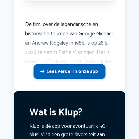
De film, over de legendarische en
historische tournee van George Michael
en Andrew Ridgeley in 1985, is op 28 juli
2026 te zien in Pathé Vlissingen. Het is
(voorlopig??) de enige datum dat hij dra
Lees verder in onze app
Wat is Klup?
Klup is dé app voor avontuurlijk 50-
plus! Vind een grote diversiteit aan