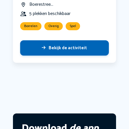
Boerestree...
5 plekken beschikbaar
Borrelen
Overig
Spel
Bekijk de activiteit
Download
de app