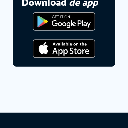
Download
de app