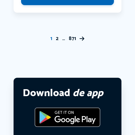
1
2
…
871
Download
de app