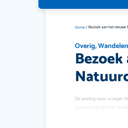
Home
/
Overig
,
Wandele
Bezoek 
Natuur
De woning waar vroeger de
23 mei 2026 zijn hier de de