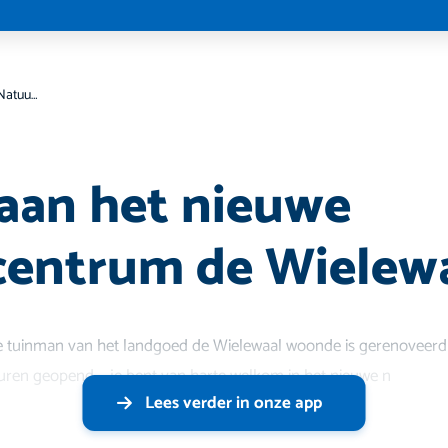
Bezoek aan het nieuwe Natuurcentrum de Wielewaal
n
aan het nieuwe
centrum de Wielew
 tuinman van het landgoed de Wielewaal woonde is gerenoveerd 
uren geopend ....je bent van harte welkom in het nieuwe n
Lees verder in onze app