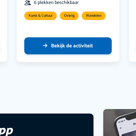
6 plekken beschikbaar
Kunst & Cultuur
Overig
Wandelen
Bekijk de activiteit
app