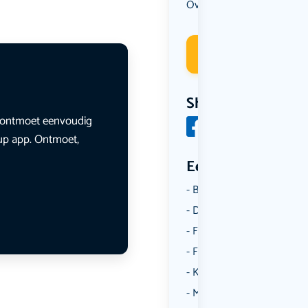
Overig
Wandelen
,
Deelneme
Share
en ontmoet eenvoudig
lup app. Ontmoet,
Een aantal catego
Borrelen
Dansen
Fietsen
Film
Kunst & Cultuur
Muziek