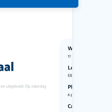
Wanneer?
17 June 2026 | 11:00
aal
Locatie
Elburglaan...
Plekken
en uitgebreid. Op zaterdag
6 plekken beschikbaar
Categorie