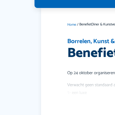
BenefietDiner & Kunstve
Home
/
Borrelen
,
Kunst &
Benefie
Op 24 oktober organiseren w
Verwacht geen standaard a
✨ een luxe