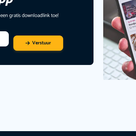
 een gratis downloadlink toe!
Verstuur