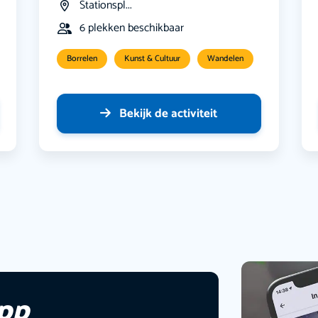
Stationspl...
6 plekken beschikbaar
Borrelen
Kunst & Cultuur
Wandelen
Bekijk de activiteit
app