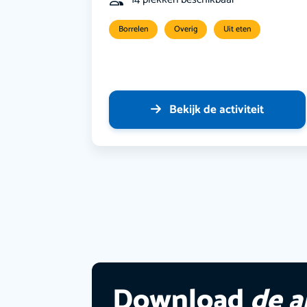
Borrelen
Overig
Uit eten
Bekijk de activiteit
Download
de 