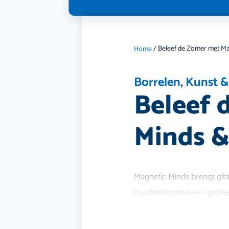
Home
/
Borrelen
,
Kunst &
Beleef 
Minds &
Magnetic Minds brengt git
muzikanten met een gedeeld