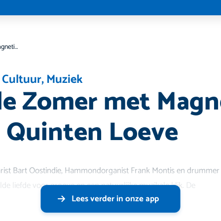
Beleef de Zomer met Magnetic Minds & Quinten Loeve
 Cultuur
,
Muziek
de Zomer met Magn
 Quinten Loeve
arist Bart Oostindie, Hammondorganist Frank Montis en drummer 
e liefde voor groove en een natuurlijke muzikale klik. De
Lees verder in onze app