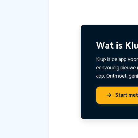
Wat is Kl
Klup is dé app voor
eenvoudig nieuwe m
app. Ontmoet, geni
Start me