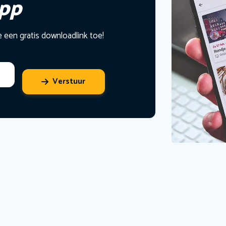
app
e een gratis downloadlink toe!
Verstuur