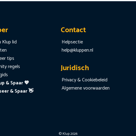
per
Contact
 Klup lid
Helpsectie
iten
help@kluppen.nl
er tips
Juridisch
ty regels
gids
Privacy & Cookiebeleid
up & Spaar 💙
Algemene voorwaarden
seer & Spaar 👋
© Klup 2026