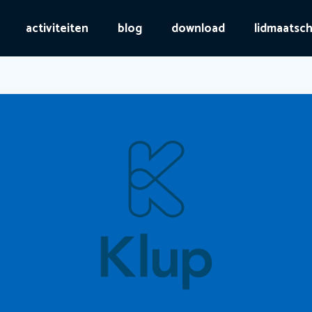
activiteiten
blog
download
lidmaatsc