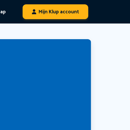
hap
Mijn Klup account