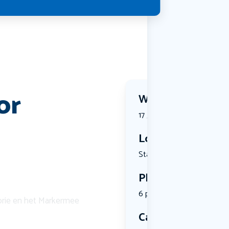
or
Wanneer?
17 July 2026 | 11:00
Locatie
Stationswe...
Plekken
6 plekken beschikbaar
torie en het Markermee
Categorie