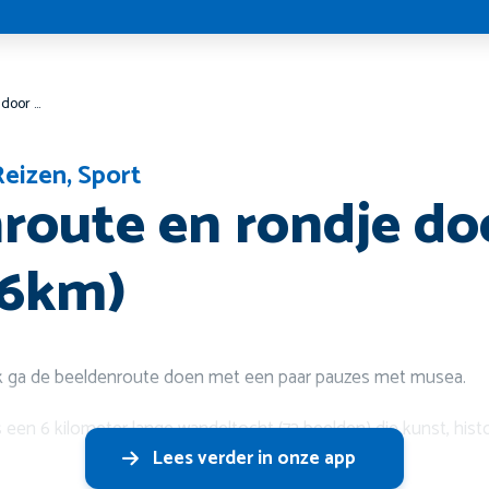
Beeldenroute en rondje door Hoorn (6km)
Reizen
,
Sport
route en rondje do
(6km)
Ik ga de beeldenroute doen met een paar pauzes met musea.
een 6 kilometer lange wandeltocht (72 beelden) die kunst, his
Lees verder in onze app