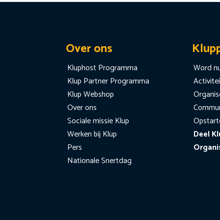
Over ons
Klup
Kluphost Programma
Word nu
Klup Partner Programma
Activite
Klup Webshop
Organise
Over ons
Communi
Sociale missie Klup
Opstart
Werken bij Klup
Deel Kl
Pers
Organi
Nationale Snertdag